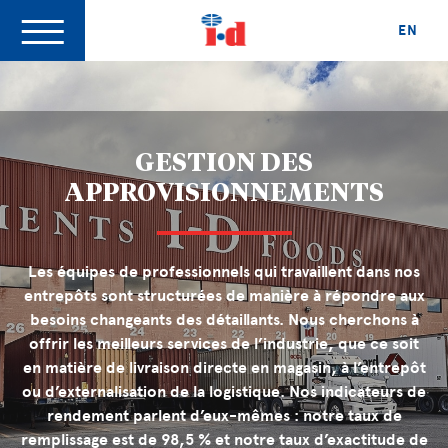
EN
GESTION DES
APPROVISIONNEMENTS
Les équipes de professionnels qui travaillent dans nos
entrepôts sont structurées de manière à répondre aux
besoins changeants des détaillants. Nous cherchons à
offrir les meilleurs services de l’industrie, que ce soit
en matière de livraison directe en magasin, à l’entrepôt
ou d’externalisation de la logistique. Nos indicateurs de
rendement parlent d’eux-mêmes : notre taux de
remplissage est de 98,5 % et notre taux d’exactitude de