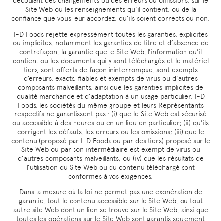
découlant des changements ou des erreurs ou omissions, sur le
Site Web ou les renseignements qu’il contient, ou de la
confiance que vous leur accordez, qu’ils soient corrects ou non.
I-D Foods rejette expressément toutes les garanties, explicites
ou implicites, notamment les garanties de titre et d’absence de
contrefaçon, la garantie que le Site Web, l’information qu’il
contient ou les documents qui y sont téléchargés et le matériel
tiers, sont offerts de façon ininterrompue, sont exempts
d’erreurs, exacts, fiables et exempts de virus ou d’autres
composants malveillants, ainsi que les garanties implicites de
qualité marchande et d’adaptation à un usage particulier. I-D
Foods, les sociétés du même groupe et leurs Représentants
respectifs ne garantissent pas : (i) que le Site Web est sécurisé
ou accessible à des heures ou en un lieu en particulier; (ii) qu’ils
corrigent les défauts, les erreurs ou les omissions; (iii) que le
contenu (proposé par I-D Foods ou par des tiers) proposé sur le
Site Web ou par son intermédiaire est exempt de virus ou
d’autres composants malveillants; ou (iv) que les résultats de
l’utilisation du Site Web ou du contenu téléchargé sont
conformes à vos exigences.
Dans la mesure où la loi ne permet pas une exonération de
garantie, tout le contenu accessible sur le Site Web, ou tout
autre site Web dont un lien se trouve sur le Site Web, ainsi que
toutes les opérations sur le Site Web sont garantis seulement