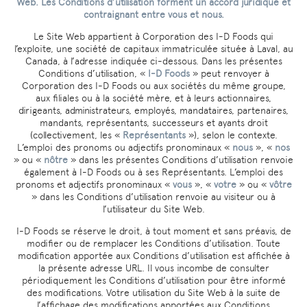
Web. Les Conditions d’utilisation forment un accord juridique et
contraignant entre vous et nous.
Le Site Web appartient à Corporation des I-D Foods qui
l’exploite, une société de capitaux immatriculée située à Laval, au
Canada, à l’adresse indiquée ci-dessous. Dans les présentes
Conditions d’utilisation, «
I-D Foods
» peut renvoyer à
Corporation des I-D Foods ou aux sociétés du même groupe,
aux filiales ou à la société mère, et à leurs actionnaires,
dirigeants, administrateurs, employés, mandataires, partenaires,
mandants, représentants, successeurs et ayants droit
(collectivement, les «
Représentants
»), selon le contexte.
L’emploi des pronoms ou adjectifs pronominaux «
nous
», «
nos
» ou «
nôtre
» dans les présentes Conditions d’utilisation renvoie
également à I-D Foods ou à ses Représentants. L’emploi des
pronoms et adjectifs pronominaux «
vous
», «
votre
» ou «
vôtre
» dans les Conditions d’utilisation renvoie au visiteur ou à
l’utilisateur du Site Web.
I-D Foods se réserve le droit, à tout moment et sans préavis, de
modifier ou de remplacer les Conditions d’utilisation. Toute
modification apportée aux Conditions d’utilisation est affichée à
la présente adresse URL. Il vous incombe de consulter
périodiquement les Conditions d’utilisation pour être informé
des modifications. Votre utilisation du Site Web à la suite de
l’affichage des modifications apportées aux Conditions