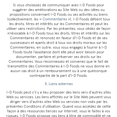
Si vous choisissez de communiquer avec I-D Foods pour
suggérer des améliorations au Site Web ou des idées ou
propositions concernant I-D Foods ou ses activités ou biens
(collectivement, les «
Commentaires
»), I-D Foods détient tous
les droits, titres et intérêts sur les Commentaires et peut les
utiliser sans restrictions. Par les présentes, vous cédez de façon
irrévocable à I-D Foods tous les droits, titres et intérêts sur les
Commentaires et renoncez en faveur d’I-D Foods et de ses
successeurs et ayants droit à tous vos droits moraux sur les
Commentaires; en outre, vous vous engagez à fournir à I-D
Foods toute l’assistance dont elle peut avoir besoin pour
documenter, parfaire et préserver ses droits sur les
Commentaires. Vous reconnaissez et convenez que le fait de
transmettre des Commentaires à I-D Foods ne vous donne en
aucun cas droit à un remboursement ou à une quelconque
contrepartie de la part d’I-D Foods.
5. Liens externes
I-D Foods peut s’il y a lieu proposer des liens vers d’autres sites
Web ou services. Les liens affichés sur le Site Web peuvent vous
diriger vers d’autres sites Web ou services non visés par les
présentes Conditions d’utilisation. Quand vous accédez de cette
façon à des ressources tierces sur Internet, vous le faites à vos
risques. I-D Foods propose ces liens à titre de commodité et ne